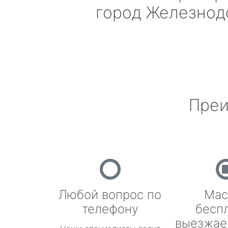
город Железно
Преи
Любой вопрос по
Мас
телефону
бесп
выезжае