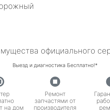
дорожный
мущества официального се
Выезд и диагностика Бесплатно!*
тер
Ремонт
Гаран
латно
запчастями от
рабо
т на дом
производителя
рем