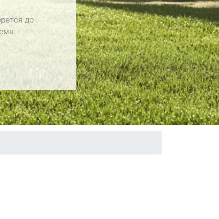
рется до
емя.