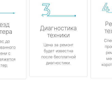
Ре
езд
Диагностика
те
тера
техники
Спе
ас до
Цена за ремонт
про
ованного
будет известна
ре
ени с
после бесплатной
ме
вяжется
диагностики.
корот
тер.