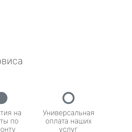
рвиса
тия на
Универсальная
ты по
оплата наших
онту
услуг