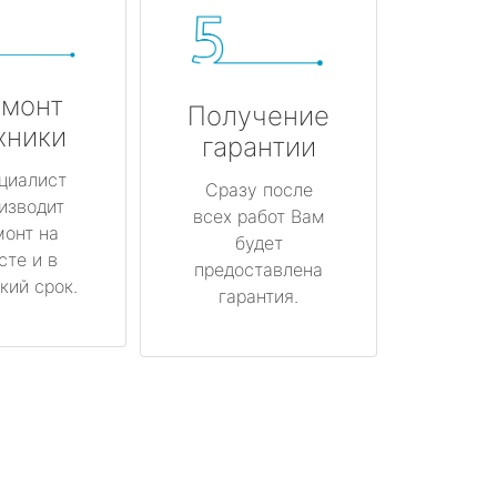
монт
Получение
хники
гарантии
циалист
Сразу после
изводит
всех работ Вам
монт на
будет
сте и в
предоставлена
кий срок.
гарантия.