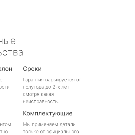
ные
ьства
алон
Сроки
е
Гарантия варьируется от
ости
полугода до 2-х лет
смотря какая
неисправность.
Комплектующие
онтом
Мы применяем детали
тно
только от официального