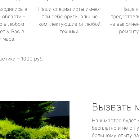
аходились в
Наши специалисты имеют
Наша к
 области -
при себе оригинальные
предоставл
р в любом
комплектующие от любой
на выполнен
ет у Вас в
техники.
ремонту 
и часа.
остики – 1000 руб.
Вызвать 
Наш мастер будет 
бесплатно и не с п
большому опыту за