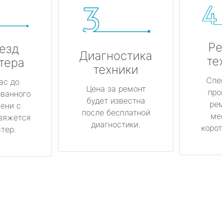
Ре
езд
Диагностика
те
тера
техники
Спе
ас до
Цена за ремонт
про
ованного
будет известна
ре
ени с
после бесплатной
ме
вяжется
диагностики.
корот
тер.