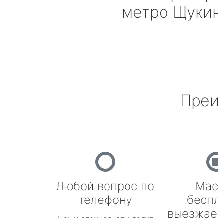
метро Щуки
Преи
Любой вопрос по
Мас
телефону
бесп
выезжае