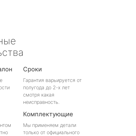
ные
ьства
алон
Сроки
е
Гарантия варьируется от
ости
полугода до 2-х лет
смотря какая
неисправность.
Комплектующие
онтом
Мы применяем детали
тно
только от официального