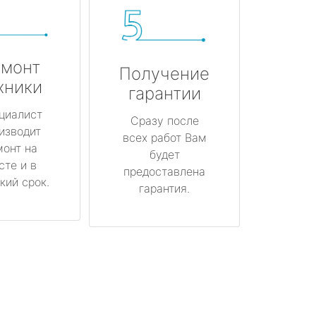
монт
Получение
хники
гарантии
циалист
Сразу после
изводит
всех работ Вам
монт на
будет
сте и в
предоставлена
кий срок.
гарантия.