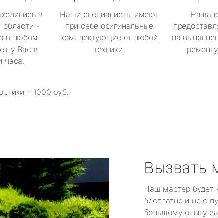
аходились в
Наши специалисты имеют
Наша к
 области -
при себе оригинальные
предоставл
р в любом
комплектующие от любой
на выполнен
ет у Вас в
техники.
ремонту 
и часа.
остики – 1000 руб.
Вызвать 
Наш мастер будет 
бесплатно и не с п
большому опыту за