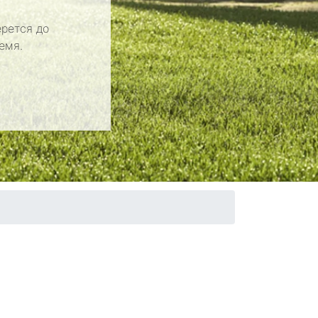
рется до
емя.