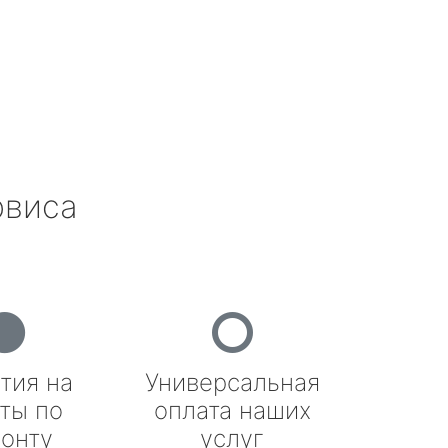
рвиса
тия на
Универсальная
ты по
оплата наших
онту
услуг