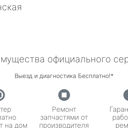
нская
мущества официального се
Выезд и диагностика Бесплатно!*
тер
Ремонт
Гаран
латно
запчастями от
рабо
т на дом
производителя
рем