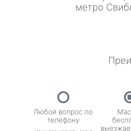
метро Свиб
Преи
Любой вопрос по
Мас
телефону
бесп
выезжае