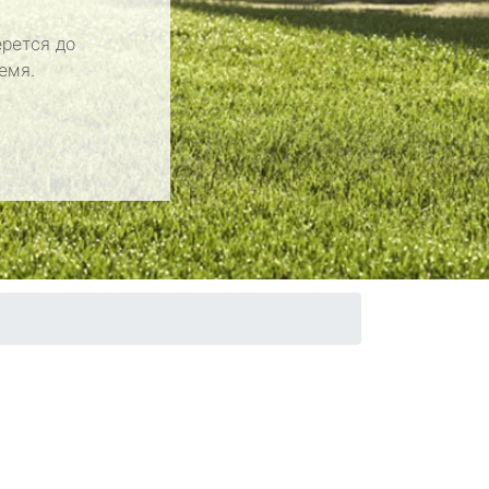
рется до
емя.