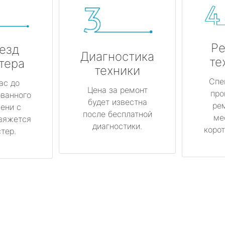
Ре
езд
Диагностика
те
тера
техники
Спе
ас до
Цена за ремонт
про
ованного
будет известна
ре
ени с
после бесплатной
ме
вяжется
диагностики.
корот
тер.