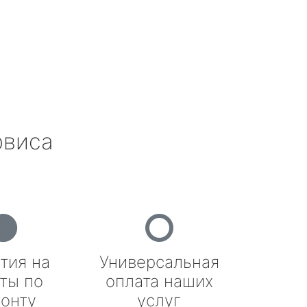
рвиса
тия на
Универсальная
ты по
оплата наших
онту
услуг