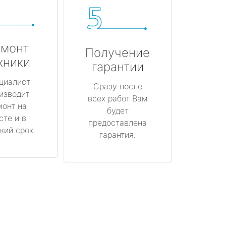
монт
Получение
хники
гарантии
циалист
Сразу после
изводит
всех работ Вам
монт на
будет
сте и в
предоставлена
кий срок.
гарантия.