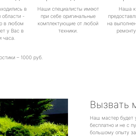
аходились в
Наши специалисты имеют
Наша к
 области -
при себе оригинальные
предоставл
р в любом
комплектующие от любой
на выполнен
ет у Вас в
техники.
ремонту 
и часа.
остики – 1000 руб.
Вызвать 
Наш мастер будет 
бесплатно и не с п
большому опыту за