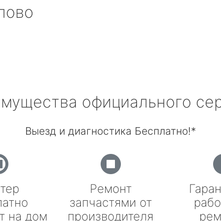
лово
мущества официального се
Выезд и диагностика Бесплатно!*
тер
Ремонт
Гаран
латно
запчастями от
рабо
т на дом
производителя
рем