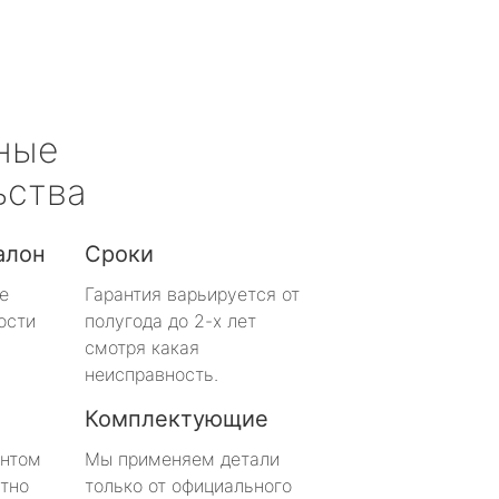
ные
ьства
алон
Сроки
е
Гарантия варьируется от
ости
полугода до 2-х лет
смотря какая
неисправность.
Комплектующие
онтом
Мы применяем детали
тно
только от официального