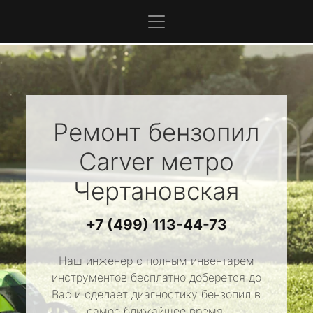
Ремонт бензопил
Carver
метро
Чертановская
+7 (499) 113-44-73
Наш инженер с полным инвентарем
инструментов бесплатно доберется до
Вас и сделает диагностику бензопил в
самое ближайшее время.