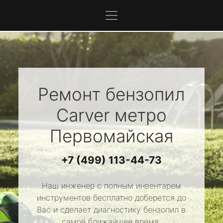
Ремонт бензопил
Carver
метро
Первомайская
+7 (499) 113-44-73
Наш инженер с полным инвентарем
инструментов бесплатно доберется до
Вас и сделает диагностику бензопил в
самое ближайшее время.