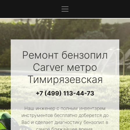
Ремонт бензопил
Carver
метро
Тимирязевская
+7 (499) 113-44-73
Наш инженер с полным инвентарем
инструментов бесплатно доберется до
Вас и сделает диагностику бензопил в
самое ближайшее время.